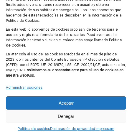
finalidades diversas, como reconocer a un usuario y obtener
MÁS INFORMACIÓN
información de sus hábitos de navegación. Los usos concretos que
hacemos de estas tecnologías se describen en la información de la
Política de Cookies.
Imagen corporativa
En esta web, disponemos de cookies propias y de terceros para el
acceso y registro al formulario de los usuarios. Puede ver toda la
Aviso legal
información haciendo click en el enlace más abajo llamado
Política
de Cookies
.
Política de privacidad
En atención al uso de las cookies aprobada en el mes de julio de
Cita previa FAGA
2023, con los criterios del Comité Europeo en Protección de Datos,
(CEPD), por el RGPD-UE-2016/679, LSSI-CE-2002/21/CE, actualización,
09/05/2023,
solicitamos su consentimiento para el uso de cookies en
nuestra web/App.
Contactar
Administrar opciones
Aceptar
© Copyright 2012 - 2026 |
Diseño web: Taller Empresarial 2.0
Denegar
Política de cookies
Declaración de privacidad
Impressum