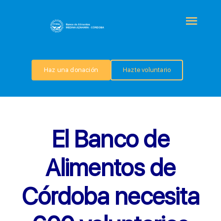
Saltar
al
Togg
contenido
Navi
QUIÉNES SOMOS
Haz una donación
Hazte voluntario
PROGRAMAS
COLABORA
El Banco de
TRANSPARENCIA
Alimentos de
Córdoba necesita
NOTICIAS
CONTACTO