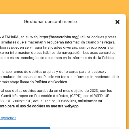
Gestionar consentimiento
MÁS INFORMACIÓN
NA AZAHARA,
en su Web,
https://bancordoba.org/
, utiliza cookies y otras
Imagen corporativa
s similares que almacenan y recuperan información cuando navegas.
logías pueden servir para finalidades diversas, como reconocer a un
Cita previa FAGA
btener información de sus hábitos de navegación. Los usos concretos
 de estas tecnologías se describen en la información de la Política
Aviso legal y Política de Privacidad
.
, disponemos de cookies propias y de terceros para el acceso y
Condiciones de Uso Web
 formulario de los usuarios. Puede ver toda la información haciendo click
ce más abajo llamado
Política de Cookies
.
 al uso de las cookies aprobada en el mes de julio de 2023, con los
el Comité Europeo en Protección de Datos, (CEPD), por el RGPD-UE-
SSI-CE-2002/21/CE, actualización, 09/05/2023,
solicitamos su
nto para el uso de cookies en nuestra web/App.
r opciones
Contactar