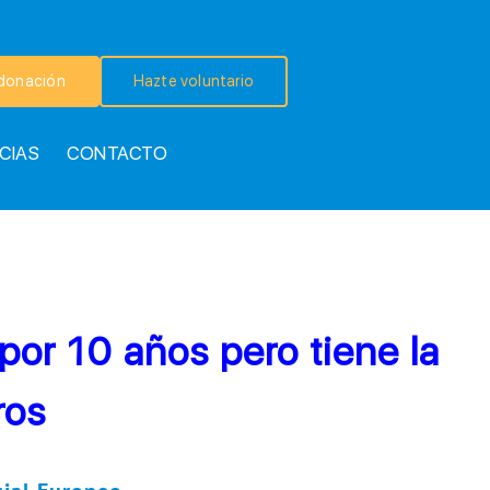
donación
Hazte voluntario
CIAS
CONTACTO
or 10 años pero tiene la
ros