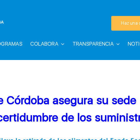
Haz una 
OGRAMAS
COLABORA
TRANSPARENCIA
NOTI
e Córdoba asegura su sede p
certidumbre de los suminist