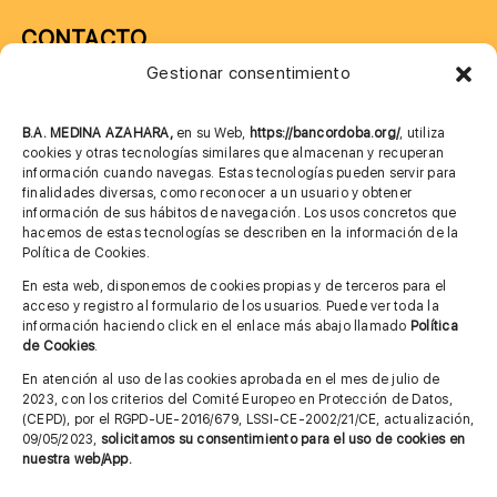
CONTACTO
Gestionar consentimiento
957 75 10 70
685 901 226
B.A. MEDINA AZAHARA,
en su Web,
https://bancordoba.org/
, utiliza
cookies y otras tecnologías similares que almacenan y recuperan
información cuando navegas. Estas tecnologías pueden servir para
finalidades diversas, como reconocer a un usuario y obtener
MÁS INFORMACIÓN
información de sus hábitos de navegación. Los usos concretos que
hacemos de estas tecnologías se describen en la información de la
Política de Cookies.
Imagen corporativa
En esta web, disponemos de cookies propias y de terceros para el
acceso y registro al formulario de los usuarios. Puede ver toda la
Aviso legal
información haciendo click en el enlace más abajo llamado
Política
de Cookies
.
Política de privacidad
En atención al uso de las cookies aprobada en el mes de julio de
Cita previa FAGA
2023, con los criterios del Comité Europeo en Protección de Datos,
(CEPD), por el RGPD-UE-2016/679, LSSI-CE-2002/21/CE, actualización,
09/05/2023,
solicitamos su consentimiento para el uso de cookies en
nuestra web/App.