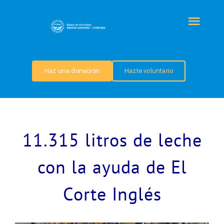
Saltar
al
Togg
contenido
Navi
QUIÉNES SOMOS
Haz una donación
Hazte voluntario
PROGRAMAS
COLABORA
11.315 litros de leche
TRANSPARENCIA
con la ayuda de El
Corte Inglés
NOTICIAS
CONTACTO