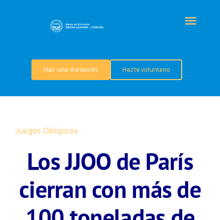
Saltar
al
Togg
contenido
Navi
QUIÉNES SOMOS
Haz una donación
Hazte voluntario
PROGRAMAS
COLABORA
Juegos Olímpicos
Los JJOO de París
TRANSPARENCIA
cierran con más de
NOTICIAS
100 toneladas de
CONTACTO