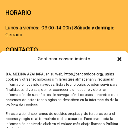
HORARIO
Lunes a viernes:
09:00-14:00h |
Sábado y domingo:
Cerrado
CONTACTO
Gestionar consentimiento
957 75 10 70
685 901 226
B.A. MEDINA AZAHARA,
en su Web,
https://bancordoba.org/
, utiliza
cookies y otras tecnologías similares que almacenan y recuperan
información cuando navegas. Estas tecnologías pueden servir para
finalidades diversas, como reconocer a un usuario y obtener
MÁS INFORMACIÓN
información de sus hábitos de navegación. Los usos concretos que
hacemos de estas tecnologías se describen en la información de la
Política de Cookies.
Imagen corporativa
En esta web, disponemos de cookies propias y de terceros para el
acceso y registro al formulario de los usuarios. Puede ver toda la
Aviso legal
información haciendo click en el enlace más abajo llamado
Política