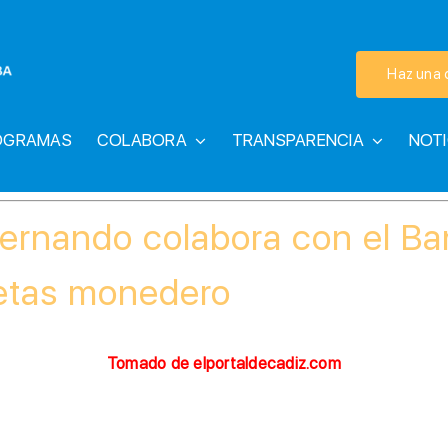
Haz una 
OGRAMAS
COLABORA
TRANSPARENCIA
NOTI
ernando colabora con el Ba
jetas monedero
Tomado de elportaldecadiz.com