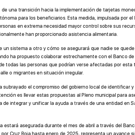
e una transición hacia la implementación de tarjetas monede
ónoma para los beneficiarios. Esta medida, impulsada por el
 personas en extrema necesidad mayor control sobre sus recur
cionalmente han proporcionado asistencia alimentaria.
e un sistema a otro y cómo se asegurará que nadie se quede s
ando ha propuesto colaborar estrechamente con el Banco de 
 de todas las personas que podrían verse afectadas por esta 
le o migrantes en situación irregular.
ha subrayado el compromiso del gobierno local de identificar
tención es llevar estas propuestas al Pleno municipal para as
e integrar y unificar la ayuda a través de una entidad en Sa
a estará asegurada durante el mes de abril a través del Banco
e por Cruz Roja hasta enero de 2025, representa un avance si