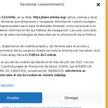
Gestionar consentimiento
MÁS INFORMACIÓN
NA AZAHARA,
en su Web,
https://bancordoba.org/
, utiliza cookies y otras
Imagen corporativa
s similares que almacenan y recuperan información cuando navegas.
logías pueden servir para finalidades diversas, como reconocer a un
Cita previa FAGA
btener información de sus hábitos de navegación. Los usos concretos
 de estas tecnologías se describen en la información de la Política
Aviso legal y Política de Privacidad
.
, disponemos de cookies propias y de terceros para el acceso y
Condiciones de Uso Web
 formulario de los usuarios. Puede ver toda la información haciendo click
ce más abajo llamado
Política de Cookies
.
 al uso de las cookies aprobada en el mes de julio de 2023, con los
el Comité Europeo en Protección de Datos, (CEPD), por el RGPD-UE-
SSI-CE-2002/21/CE, actualización, 09/05/2023,
solicitamos su
nto para el uso de cookies en nuestra web/App.
r opciones
Contactar
Aceptar
Denegar