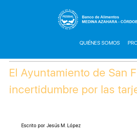
Saltar
al
contenido
QUIÉNES SOMOS
PR
El Ayuntamiento de San F
incertidumbre por las tar
Escrito por Jesús M. López