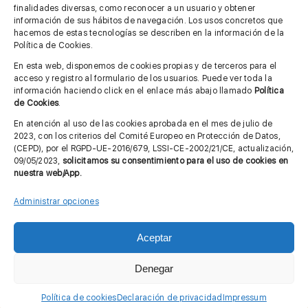
finalidades diversas, como reconocer a un usuario y obtener
MÁS INFORMACIÓN
información de sus hábitos de navegación. Los usos concretos que
hacemos de estas tecnologías se describen en la información de la
Política de Cookies.
Imagen corporativa
En esta web, disponemos de cookies propias y de terceros para el
acceso y registro al formulario de los usuarios. Puede ver toda la
Aviso legal
información haciendo click en el enlace más abajo llamado
Política
de Cookies
.
Política de privacidad
En atención al uso de las cookies aprobada en el mes de julio de
Cita previa FAGA
2023, con los criterios del Comité Europeo en Protección de Datos,
(CEPD), por el RGPD-UE-2016/679, LSSI-CE-2002/21/CE, actualización,
09/05/2023,
solicitamos su consentimiento para el uso de cookies en
nuestra web/App.
Contactar
Administrar opciones
Aceptar
© Copyright 2012 - 2026 |
Diseño web: Taller Empresarial 2.0
Denegar
Política de cookies
Declaración de privacidad
Impressum