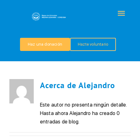
Saltar
al
Togg
contenido
Navi
QUIÉNES SOMOS
Haz una donación
Hazte voluntario
PROGRAMAS
COLABORA
Acerca de
Alejandro
TRANSPARENCIA
Este autor no presenta ningún detalle.
Hasta ahora Alejandro ha creado 0
NOTICIAS
entradas de blog.
CONTACTO