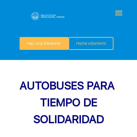
Saltar
al
Togg
contenido
Navi
QUIÉNES SOMOS
Haz una donación
Hazte voluntario
PROGRAMAS
COLABORA
AUTOBUSES PARA
TRANSPARENCIA
TIEMPO DE
SOLIDARIDAD
NOTICIAS
CONTACTO