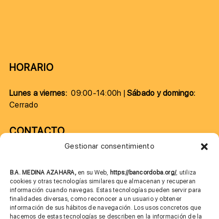
HORARIO
Lunes a viernes:
09:00-14:00h |
Sábado y domingo:
Cerrado
CONTACTO
Gestionar consentimiento
957 75 10 70
685 901 226
B.A. MEDINA AZAHARA,
en su Web,
https://bancordoba.org/
, utiliza
cookies y otras tecnologías similares que almacenan y recuperan
información cuando navegas. Estas tecnologías pueden servir para
finalidades diversas, como reconocer a un usuario y obtener
MÁS INFORMACIÓN
información de sus hábitos de navegación. Los usos concretos que
hacemos de estas tecnologías se describen en la información de la