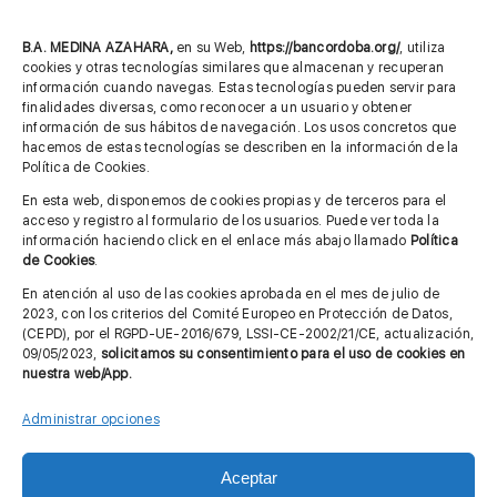
957 75 10 70
685 901 226
B.A. MEDINA AZAHARA,
en su Web,
https://bancordoba.org/
, utiliza
cookies y otras tecnologías similares que almacenan y recuperan
información cuando navegas. Estas tecnologías pueden servir para
finalidades diversas, como reconocer a un usuario y obtener
MÁS INFORMACIÓN
información de sus hábitos de navegación. Los usos concretos que
hacemos de estas tecnologías se describen en la información de la
Política de Cookies.
Imagen corporativa
En esta web, disponemos de cookies propias y de terceros para el
acceso y registro al formulario de los usuarios. Puede ver toda la
Aviso legal
información haciendo click en el enlace más abajo llamado
Política
de Cookies
.
Política de privacidad
En atención al uso de las cookies aprobada en el mes de julio de
Cita previa FAGA
2023, con los criterios del Comité Europeo en Protección de Datos,
(CEPD), por el RGPD-UE-2016/679, LSSI-CE-2002/21/CE, actualización,
09/05/2023,
solicitamos su consentimiento para el uso de cookies en
nuestra web/App.
Contactar
Administrar opciones
Aceptar