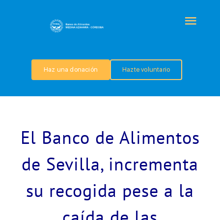
Saltar
al
Togg
contenido
Navi
QUIÉNES SOMOS
Haz una donación
Hazte voluntario
PROGRAMAS
COLABORA
El Banco de Alimentos
TRANSPARENCIA
de Sevilla, incrementa
su recogida pese a la
NOTICIAS
caída de las
CONTACTO