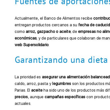
Fuentes de aportacione
Actualmente, el Banco de Alimentos recibe
contribu
entregan productos cercanos a su
fecha de caduci
como
arroz, gazpacho o aceite
; de
empresas no alim
económicas
; y de particulares que colaboran de ma
web Supersolidario
.
Garantizando una dieta
La prioridad es
asegurar una alimentación balancea
caldo, arroz, pasta y
legumbres
son los productos má
Parias. El
aceite
ha sido uno de los productos más dif
precios
, aunque
campañas específicas
con productor
actuales.