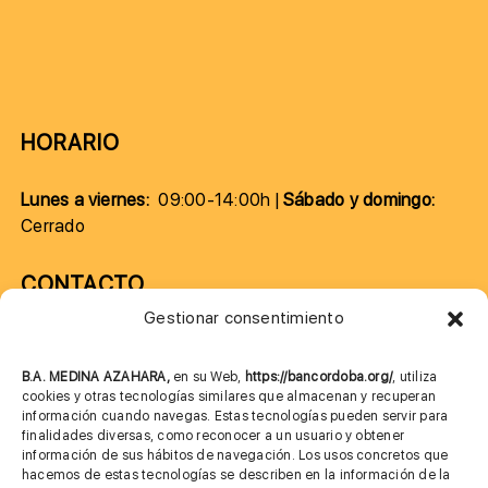
HORARIO
Lunes a viernes:
09:00-14:00h |
Sábado y domingo:
Cerrado
CONTACTO
Gestionar consentimiento
957 75 10 70
685 901 226
B.A. MEDINA AZAHARA,
en su Web,
https://bancordoba.org/
, utiliza
cookies y otras tecnologías similares que almacenan y recuperan
información cuando navegas. Estas tecnologías pueden servir para
finalidades diversas, como reconocer a un usuario y obtener
MÁS INFORMACIÓN
información de sus hábitos de navegación. Los usos concretos que
hacemos de estas tecnologías se describen en la información de la