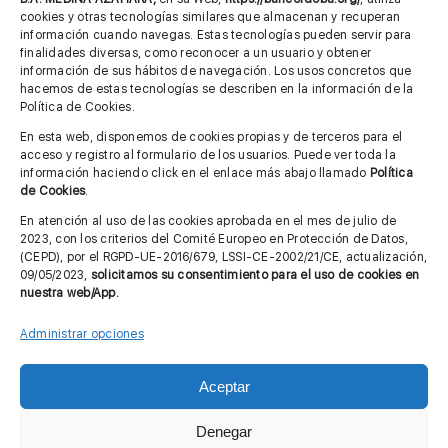
685 901 226
cookies y otras tecnologías similares que almacenan y recuperan
información cuando navegas. Estas tecnologías pueden servir para
finalidades diversas, como reconocer a un usuario y obtener
MÁS INFORMACIÓN
información de sus hábitos de navegación. Los usos concretos que
hacemos de estas tecnologías se describen en la información de la
Política de Cookies.
Imagen corporativa
En esta web, disponemos de cookies propias y de terceros para el
acceso y registro al formulario de los usuarios. Puede ver toda la
Aviso legal
información haciendo click en el enlace más abajo llamado
Política
de Cookies
.
Política de privacidad
En atención al uso de las cookies aprobada en el mes de julio de
Cita previa FAGA
2023, con los criterios del Comité Europeo en Protección de Datos,
(CEPD), por el RGPD-UE-2016/679, LSSI-CE-2002/21/CE, actualización,
09/05/2023,
solicitamos su consentimiento para el uso de cookies en
nuestra web/App.
Contactar
Administrar opciones
Aceptar
© Copyright 2012 - 2026 |
Diseño web: Taller Empresarial 2.0
Denegar