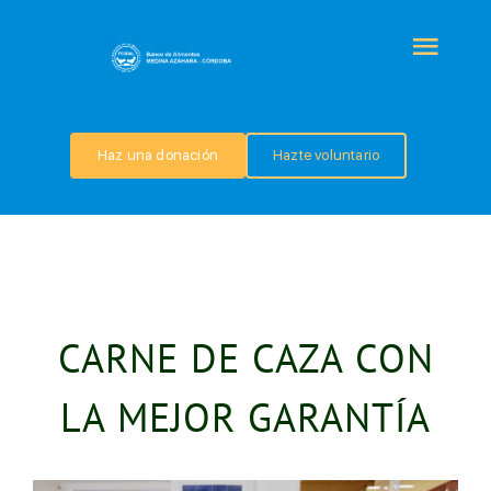
Saltar
al
Togg
contenido
Navi
QUIÉNES SOMOS
Haz una donación
Hazte voluntario
PROGRAMAS
COLABORA
CARNE DE CAZA CON
TRANSPARENCIA
LA MEJOR GARANTÍA
NOTICIAS
CONTACTO