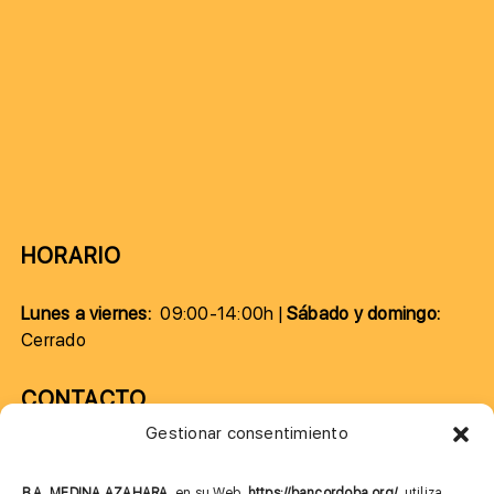
HORARIO
Lunes a viernes:
09:00-14:00h |
Sábado y domingo:
Cerrado
CONTACTO
Gestionar consentimiento
957 75 10 70
B.A. MEDINA AZAHARA,
en su Web,
https://bancordoba.org/
, utiliza