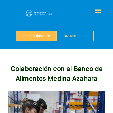
Saltar
al
Togg
contenido
Navi
QUIÉNES SOMOS
Haz una donación
Hazte voluntario
PROGRAMAS
COLABORA
Colaboración con el Banco de
Alimentos Medina Azahara
TRANSPARENCIA
NOTICIAS
CONTACTO