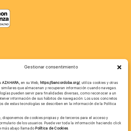
Gestionar consentimiento
MÁS INFORMACIÓN
NA AZAHARA,
en su Web,
https://bancordoba.org/
, utiliza cookies y otras
Imagen corporativa
s similares que almacenan y recuperan información cuando navegas.
logías pueden servir para finalidades diversas, como reconocer a un
Cita previa FAGA
btener información de sus hábitos de navegación. Los usos concretos
 de estas tecnologías se describen en la información de la Política
Aviso legal y Política de Privacidad
.
, disponemos de cookies propias y de terceros para el acceso y
Condiciones de Uso Web
 formulario de los usuarios. Puede ver toda la información haciendo click
ce más abajo llamado
Política de Cookies
.