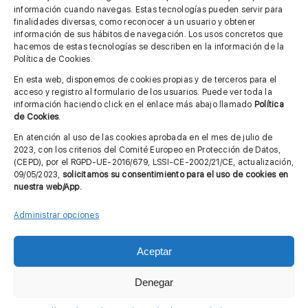
información cuando navegas. Estas tecnologías pueden servir para
finalidades diversas, como reconocer a un usuario y obtener
MÁS INFORMACIÓN
información de sus hábitos de navegación. Los usos concretos que
hacemos de estas tecnologías se describen en la información de la
Política de Cookies.
Imagen corporativa
En esta web, disponemos de cookies propias y de terceros para el
acceso y registro al formulario de los usuarios. Puede ver toda la
Aviso legal
información haciendo click en el enlace más abajo llamado
Política
de Cookies
.
Política de privacidad
En atención al uso de las cookies aprobada en el mes de julio de
Cita previa FAGA
2023, con los criterios del Comité Europeo en Protección de Datos,
(CEPD), por el RGPD-UE-2016/679, LSSI-CE-2002/21/CE, actualización,
09/05/2023,
solicitamos su consentimiento para el uso de cookies en
nuestra web/App.
Contactar
Administrar opciones
Aceptar
© Copyright 2012 - 2026 |
Diseño web: Taller Empresarial 2.0
Denegar