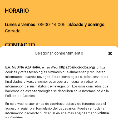
HORARIO
Lunes a viernes:
09:00-14:00h |
Sábado y domingo:
Cerrado
CONTACTO
Gestionar consentimiento
957 75 10 70
685 901 226
B.A. MEDINA AZAHARA,
en su Web,
https://bancordoba.org/
, utiliza
cookies y otras tecnologías similares que almacenan y recuperan
información cuando navegas. Estas tecnologías pueden servir para
finalidades diversas, como reconocer a un usuario y obtener
MÁS INFORMACIÓN
información de sus hábitos de navegación. Los usos concretos que
hacemos de estas tecnologías se describen en la información de la
Política de Cookies.
Imagen corporativa
En esta web, disponemos de cookies propias y de terceros para el
acceso y registro al formulario de los usuarios. Puede ver toda la
Aviso legal
información haciendo click en el enlace más abajo llamado
Política