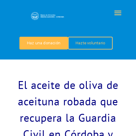
Saltar
al
Togg
contenido
Navi
QUIÉNES SOMOS
Haz una donación
Hazte voluntario
PROGRAMAS
COLABORA
El aceite de oliva de
TRANSPARENCIA
aceituna robada que
recupera la Guardia
NOTICIAS
Civil en Córdoba y
CONTACTO