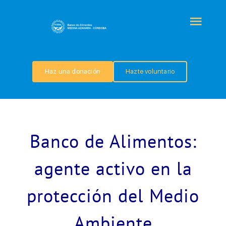
Saltar
al
Togg
contenido
Navi
QUIÉNES SOMOS
Haz una donación
Hazte voluntario
PROGRAMAS
COLABORA
Banco de Alimentos:
TRANSPARENCIA
agente activo en la
protección del Medio
NOTICIAS
Ambiente
CONTACTO