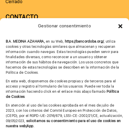
Cerrado
CONTACTO
Gestionar consentimiento
957 75 10 70
685 901 226
B.A. MEDINA AZAHARA,
en su Web,
https://bancordoba.org/
, utiliza
cookies y otras tecnologías similares que almacenan y recuperan
información cuando navegas. Estas tecnologías pueden servir para
finalidades diversas, como reconocer a un usuario y obtener
MÁS INFORMACIÓN
información de sus hábitos de navegación. Los usos concretos que
hacemos de estas tecnologías se describen en la información de la
Política de Cookies.
Imagen corporativa
En esta web, disponemos de cookies propias y de terceros para el
acceso y registro al formulario de los usuarios. Puede ver toda la
Aviso legal
información haciendo click en el enlace más abajo llamado
Política
de Cookies
.
Política de privacidad
En atención al uso de las cookies aprobada en el mes de julio de
Cita previa FAGA
2023, con los criterios del Comité Europeo en Protección de Datos,
(CEPD), por el RGPD-UE-2016/679, LSSI-CE-2002/21/CE, actualización,
09/05/2023,
solicitamos su consentimiento para el uso de cookies en
nuestra web/App.