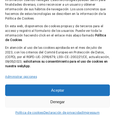
información cuando navegas. Estas tecnologías pueden servir para
finalidades diversas, como reconocer a un usuario y obtener
MÁS INFORMACIÓN
información de sus hábitos de navegación. Los usos concretos que
hacemos de estas tecnologías se describen en la información de la
Política de Cookies.
Imagen corporativa
En esta web, disponemos de cookies propias y de terceros para el
acceso y registro al formulario de los usuarios. Puede ver toda la
Aviso legal
información haciendo click en el enlace más abajo llamado
Política
de Cookies
.
Política de privacidad
En atención al uso de las cookies aprobada en el mes de julio de
Cita previa FAGA
2023, con los criterios del Comité Europeo en Protección de Datos,
(CEPD), por el RGPD-UE-2016/679, LSSI-CE-2002/21/CE, actualización,
09/05/2023,
solicitamos su consentimiento para el uso de cookies en
nuestra web/App.
Contactar
Administrar opciones
Aceptar
© Copyright 2012 - 2026 |
Diseño web: Taller Empresarial 2.0
Denegar
Política de cookies
Declaración de privacidad
Impressum