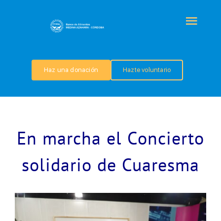
Saltar
al
Togg
contenido
Navi
QUIÉNES SOMOS
Haz una donación
Hazte voluntario
PROGRAMAS
COLABORA
En marcha el Concierto
TRANSPARENCIA
solidario de Cuaresma
NOTICIAS
CONTACTO