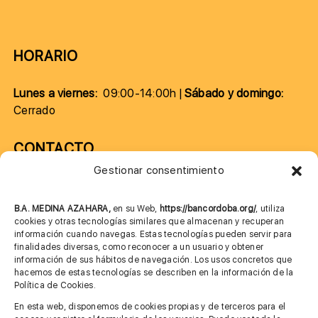
HORARIO
Lunes a viernes:
09:00-14:00h |
Sábado y domingo:
Cerrado
CONTACTO
Gestionar consentimiento
957 75 10 70
685 901 226
B.A. MEDINA AZAHARA,
en su Web,
https://bancordoba.org/
, utiliza
cookies y otras tecnologías similares que almacenan y recuperan
información cuando navegas. Estas tecnologías pueden servir para
finalidades diversas, como reconocer a un usuario y obtener
MÁS INFORMACIÓN
información de sus hábitos de navegación. Los usos concretos que
hacemos de estas tecnologías se describen en la información de la
Política de Cookies.
Imagen corporativa
En esta web, disponemos de cookies propias y de terceros para el