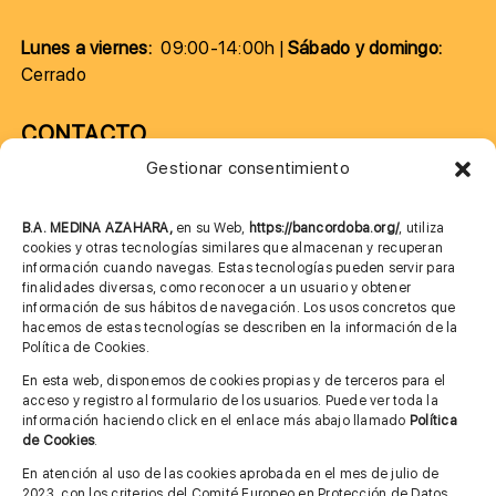
Lunes a viernes:
09:00-14:00h |
Sábado y domingo:
Cerrado
CONTACTO
Gestionar consentimiento
957 75 10 70
685 901 226
B.A. MEDINA AZAHARA,
en su Web,
https://bancordoba.org/
, utiliza
cookies y otras tecnologías similares que almacenan y recuperan
información cuando navegas. Estas tecnologías pueden servir para
finalidades diversas, como reconocer a un usuario y obtener
MÁS INFORMACIÓN
información de sus hábitos de navegación. Los usos concretos que
hacemos de estas tecnologías se describen en la información de la
Política de Cookies.
Imagen corporativa
En esta web, disponemos de cookies propias y de terceros para el
acceso y registro al formulario de los usuarios. Puede ver toda la
Aviso legal
información haciendo click en el enlace más abajo llamado
Política
de Cookies
.
Política de privacidad
En atención al uso de las cookies aprobada en el mes de julio de
Cita previa FAGA
2023, con los criterios del Comité Europeo en Protección de Datos,