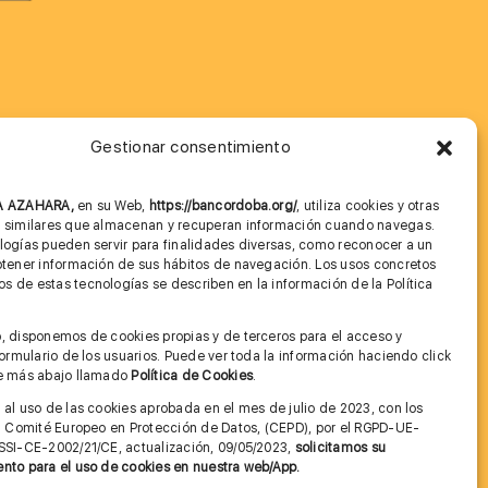
Gestionar consentimiento
MÁS INFORMACIÓN
NA AZAHARA,
en su Web,
https://bancordoba.org/
, utiliza cookies y otras
Imagen corporativa
s similares que almacenan y recuperan información cuando navegas.
logías pueden servir para finalidades diversas, como reconocer a un
Cita previa FAGA
btener información de sus hábitos de navegación. Los usos concretos
 de estas tecnologías se describen en la información de la Política
Aviso legal y Política de Privacidad
.
, disponemos de cookies propias y de terceros para el acceso y
Condiciones de Uso Web
 formulario de los usuarios. Puede ver toda la información haciendo click
ce más abajo llamado
Política de Cookies
.
 al uso de las cookies aprobada en el mes de julio de 2023, con los
el Comité Europeo en Protección de Datos, (CEPD), por el RGPD-UE-
SSI-CE-2002/21/CE, actualización, 09/05/2023,
solicitamos su
nto para el uso de cookies en nuestra web/App.