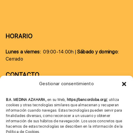
HORARIO
Lunes a viernes:
09:00-14:00h |
Sábado y domingo:
Cerrado
CONTACTO
Gestionar consentimiento
957 75 10 70
685 901 226
B.A. MEDINA AZAHARA,
en su Web,
https://bancordoba.org/
, utiliza
cookies y otras tecnologías similares que almacenan y recuperan
información cuando navegas. Estas tecnologías pueden servir para
finalidades diversas, como reconocer a un usuario y obtener
MÁS INFORMACIÓN
información de sus hábitos de navegación. Los usos concretos que
hacemos de estas tecnologías se describen en la información de la
Política de Cookies.