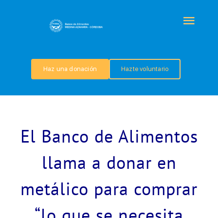
Saltar
al
Togg
contenido
Navi
QUIÉNES SOMOS
Haz una donación
Hazte voluntario
PROGRAMAS
COLABORA
El Banco de Alimentos
TRANSPARENCIA
llama a donar en
metálico para comprar
NOTICIAS
“lo que se necesita
CONTACTO