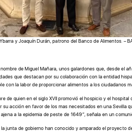
 Ybarra y Joaquín Durán, patrono del Banco de Alimentos. 
el nombre de Miguel Mañara, unos galardones que, desde el a
idades que destacan por su colaboración con la entidad hisp
 con la labor de proporcionar alimentos a los ciudadanos má
bre de quien en el siglo XVII promovió el hospicio y el hospita
 su acción en favor de los mas necesitados en una Sevilla qu
no ajena a la epidemia de peste de 1649”, señala en un comun
y la junta de gobierno han conocido y amparado el proyecto 