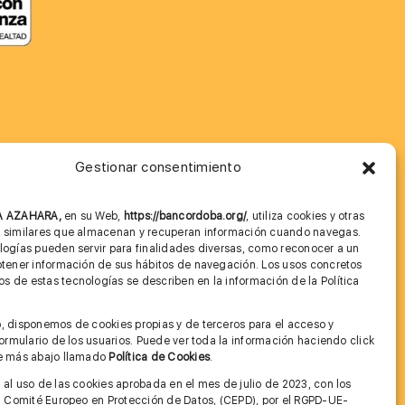
Gestionar consentimiento
MÁS INFORMACIÓN
NA AZAHARA,
en su Web,
https://bancordoba.org/
, utiliza cookies y otras
Imagen corporativa
s similares que almacenan y recuperan información cuando navegas.
logías pueden servir para finalidades diversas, como reconocer a un
Cita previa FAGA
btener información de sus hábitos de navegación. Los usos concretos
 de estas tecnologías se describen en la información de la Política
Aviso legal y Política de Privacidad
.
, disponemos de cookies propias y de terceros para el acceso y
Condiciones de Uso Web
 formulario de los usuarios. Puede ver toda la información haciendo click
ce más abajo llamado
Política de Cookies
.
 al uso de las cookies aprobada en el mes de julio de 2023, con los
el Comité Europeo en Protección de Datos, (CEPD), por el RGPD-UE-