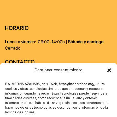
HORARIO
Lunes a viernes:
09:00-14:00h |
Sábado y domingo:
Cerrado
CONTACTO
Gestionar consentimiento
957 75 10 70
685 901 226
B.A. MEDINA AZAHARA,
en su Web,
https://bancordoba.org/
, utiliza
cookies y otras tecnologías similares que almacenan y recuperan
información cuando navegas. Estas tecnologías pueden servir para
finalidades diversas, como reconocer a un usuario y obtener
MÁS INFORMACIÓN
información de sus hábitos de navegación. Los usos concretos que
hacemos de estas tecnologías se describen en la información de la
Política de Cookies.
Imagen corporativa