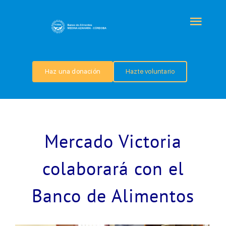
Saltar
al
Togg
contenido
Navi
QUIÉNES SOMOS
Haz una donación
Hazte voluntario
PROGRAMAS
COLABORA
Mercado Victoria
TRANSPARENCIA
colaborará con el
Banco de Alimentos
NOTICIAS
CONTACTO