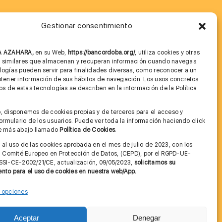
Gestionar consentimiento
MÁS INFORMACIÓN
NA AZAHARA,
en su Web,
https://bancordoba.org/
, utiliza cookies y otras
Imagen corporativa
s similares que almacenan y recuperan información cuando navegas.
logías pueden servir para finalidades diversas, como reconocer a un
Cita previa FAGA
btener información de sus hábitos de navegación. Los usos concretos
 de estas tecnologías se describen en la información de la Política
Aviso legal y Política de Privacidad
.
, disponemos de cookies propias y de terceros para el acceso y
Condiciones de Uso Web
 formulario de los usuarios. Puede ver toda la información haciendo click
ce más abajo llamado
Política de Cookies
.
 al uso de las cookies aprobada en el mes de julio de 2023, con los
el Comité Europeo en Protección de Datos, (CEPD), por el RGPD-UE-
SSI-CE-2002/21/CE, actualización, 09/05/2023,
solicitamos su
nto para el uso de cookies en nuestra web/App.
r opciones
Contactar
Aceptar
Denegar