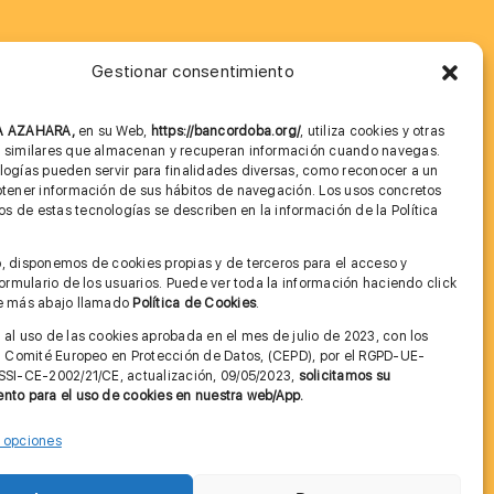
Gestionar consentimiento
MÁS INFORMACIÓN
NA AZAHARA,
en su Web,
https://bancordoba.org/
, utiliza cookies y otras
Imagen corporativa
s similares que almacenan y recuperan información cuando navegas.
logías pueden servir para finalidades diversas, como reconocer a un
Cita previa FAGA
btener información de sus hábitos de navegación. Los usos concretos
 de estas tecnologías se describen en la información de la Política
Aviso legal y Política de Privacidad
.
, disponemos de cookies propias y de terceros para el acceso y
Condiciones de Uso Web
 formulario de los usuarios. Puede ver toda la información haciendo click
ce más abajo llamado
Política de Cookies
.
 al uso de las cookies aprobada en el mes de julio de 2023, con los
el Comité Europeo en Protección de Datos, (CEPD), por el RGPD-UE-
SSI-CE-2002/21/CE, actualización, 09/05/2023,
solicitamos su
nto para el uso de cookies en nuestra web/App.
r opciones
Contactar