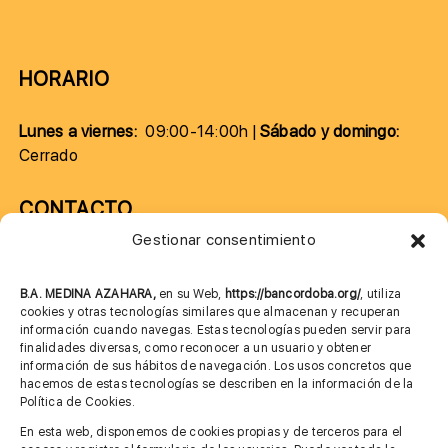
HORARIO
Lunes a viernes:
09:00-14:00h |
Sábado y domingo:
Cerrado
CONTACTO
Gestionar consentimiento
957 75 10 70
685 901 226
B.A. MEDINA AZAHARA,
en su Web,
https://bancordoba.org/
, utiliza
cookies y otras tecnologías similares que almacenan y recuperan
información cuando navegas. Estas tecnologías pueden servir para
finalidades diversas, como reconocer a un usuario y obtener
MÁS INFORMACIÓN
información de sus hábitos de navegación. Los usos concretos que
hacemos de estas tecnologías se describen en la información de la
Política de Cookies.
Imagen corporativa
En esta web, disponemos de cookies propias y de terceros para el