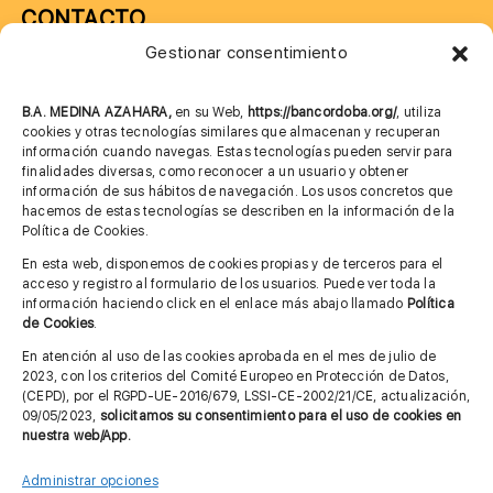
CONTACTO
Gestionar consentimiento
957 75 10 70
685 901 226
B.A. MEDINA AZAHARA,
en su Web,
https://bancordoba.org/
, utiliza
cookies y otras tecnologías similares que almacenan y recuperan
información cuando navegas. Estas tecnologías pueden servir para
finalidades diversas, como reconocer a un usuario y obtener
MÁS INFORMACIÓN
información de sus hábitos de navegación. Los usos concretos que
hacemos de estas tecnologías se describen en la información de la
Política de Cookies.
Imagen corporativa
En esta web, disponemos de cookies propias y de terceros para el
acceso y registro al formulario de los usuarios. Puede ver toda la
Aviso legal
información haciendo click en el enlace más abajo llamado
Política
de Cookies
.
Política de privacidad
En atención al uso de las cookies aprobada en el mes de julio de
Cita previa FAGA
2023, con los criterios del Comité Europeo en Protección de Datos,
(CEPD), por el RGPD-UE-2016/679, LSSI-CE-2002/21/CE, actualización,
09/05/2023,
solicitamos su consentimiento para el uso de cookies en
nuestra web/App.
Contactar
Administrar opciones