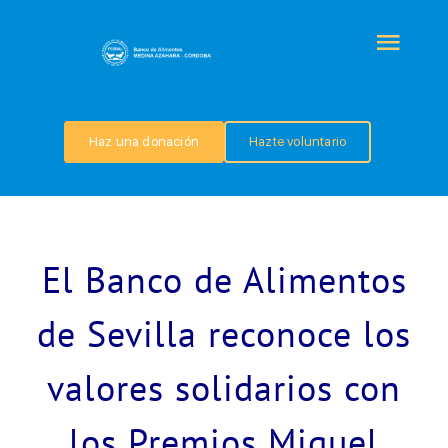
Saltar
al
Togg
contenido
Navi
QUIÉNES SOMOS
Haz una donación
Hazte voluntario
PROGRAMAS
COLABORA
El Banco de Alimentos
TRANSPARENCIA
de Sevilla reconoce los
valores solidarios con
NOTICIAS
los Premios Miguel
CONTACTO