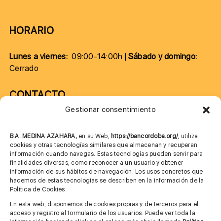
HORARIO
Lunes a viernes:
09:00-14:00h |
Sábado y domingo:
Cerrado
CONTACTO
Gestionar consentimiento
957 75 10 70
685 901 226
B.A. MEDINA AZAHARA,
en su Web,
https://bancordoba.org/
, utiliza
cookies y otras tecnologías similares que almacenan y recuperan
información cuando navegas. Estas tecnologías pueden servir para
finalidades diversas, como reconocer a un usuario y obtener
MÁS INFORMACIÓN
información de sus hábitos de navegación. Los usos concretos que
hacemos de estas tecnologías se describen en la información de la
Política de Cookies.
Imagen corporativa
En esta web, disponemos de cookies propias y de terceros para el
acceso y registro al formulario de los usuarios. Puede ver toda la
Aviso legal