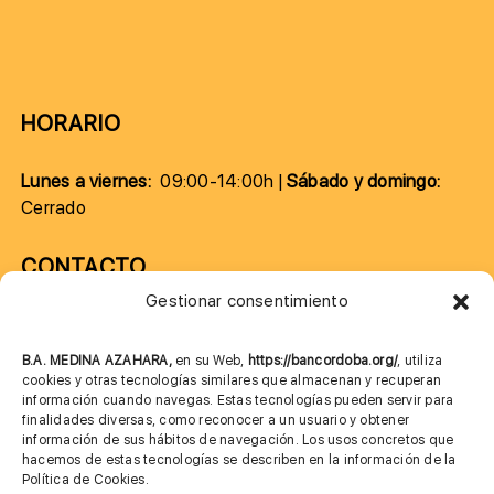
HORARIO
Lunes a viernes:
09:00-14:00h |
Sábado y domingo:
Cerrado
CONTACTO
Gestionar consentimiento
957 75 10 70
685 901 226
B.A. MEDINA AZAHARA,
en su Web,
https://bancordoba.org/
, utiliza
cookies y otras tecnologías similares que almacenan y recuperan
información cuando navegas. Estas tecnologías pueden servir para
finalidades diversas, como reconocer a un usuario y obtener
MÁS INFORMACIÓN
información de sus hábitos de navegación. Los usos concretos que
hacemos de estas tecnologías se describen en la información de la
Política de Cookies.