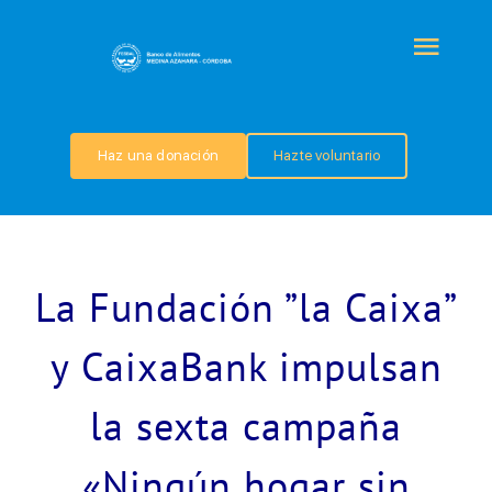
Saltar
al
Togg
contenido
Navi
QUIÉNES SOMOS
Haz una donación
Hazte voluntario
PROGRAMAS
COLABORA
La Fundación ”la Caixa”
TRANSPARENCIA
y CaixaBank impulsan
la sexta campaña
NOTICIAS
«Ningún hogar sin
CONTACTO