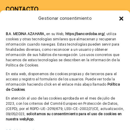
CONTACTO
Gestionar consentimiento
957 75 10 70
685 901 226
B.A. MEDINA AZAHARA,
en su Web,
https://bancordoba.org/
, utiliza
cookies y otras tecnologías similares que almacenan y recuperan
información cuando navegas. Estas tecnologías pueden servir para
finalidades diversas, como reconocer a un usuario y obtener
MÁS INFORMACIÓN
información de sus hábitos de navegación. Los usos concretos que
hacemos de estas tecnologías se describen en la información de la
Política de Cookies.
Imagen corporativa
En esta web, disponemos de cookies propias y de terceros para el
acceso y registro al formulario de los usuarios. Puede ver toda la
Aviso legal
información haciendo click en el enlace más abajo llamado
Política
de Cookies
.
Política de privacidad
En atención al uso de las cookies aprobada en el mes de julio de
Cita previa FAGA
2023, con los criterios del Comité Europeo en Protección de Datos,
(CEPD), por el RGPD-UE-2016/679, LSSI-CE-2002/21/CE, actualización,
09/05/2023,
solicitamos su consentimiento para el uso de cookies en
nuestra web/App.
Contactar