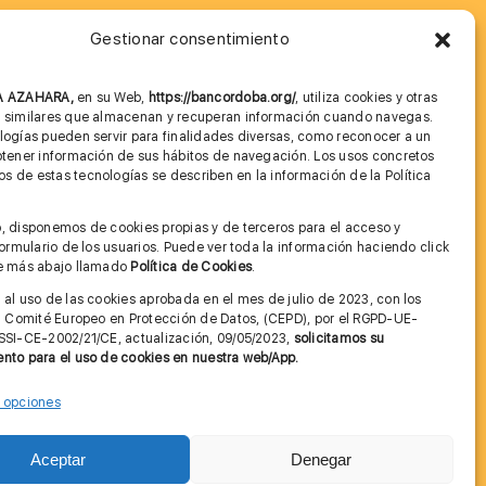
Gestionar consentimiento
MÁS INFORMACIÓN
NA AZAHARA,
en su Web,
https://bancordoba.org/
, utiliza cookies y otras
Imagen corporativa
s similares que almacenan y recuperan información cuando navegas.
logías pueden servir para finalidades diversas, como reconocer a un
Cita previa FAGA
btener información de sus hábitos de navegación. Los usos concretos
 de estas tecnologías se describen en la información de la Política
Aviso legal y Política de Privacidad
.
, disponemos de cookies propias y de terceros para el acceso y
Condiciones de Uso Web
 formulario de los usuarios. Puede ver toda la información haciendo click
ce más abajo llamado
Política de Cookies
.
 al uso de las cookies aprobada en el mes de julio de 2023, con los
el Comité Europeo en Protección de Datos, (CEPD), por el RGPD-UE-
SSI-CE-2002/21/CE, actualización, 09/05/2023,
solicitamos su
nto para el uso de cookies en nuestra web/App.
r opciones
Contactar
Aceptar
Denegar