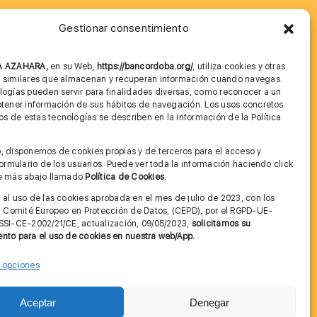
Gestionar consentimiento
MÁS INFORMACIÓN
NA AZAHARA,
en su Web,
https://bancordoba.org/
, utiliza cookies y otras
Imagen corporativa
s similares que almacenan y recuperan información cuando navegas.
logías pueden servir para finalidades diversas, como reconocer a un
Cita previa FAGA
btener información de sus hábitos de navegación. Los usos concretos
 de estas tecnologías se describen en la información de la Política
Aviso legal y Política de Privacidad
.
, disponemos de cookies propias y de terceros para el acceso y
Condiciones de Uso Web
 formulario de los usuarios. Puede ver toda la información haciendo click
ce más abajo llamado
Política de Cookies
.
 al uso de las cookies aprobada en el mes de julio de 2023, con los
el Comité Europeo en Protección de Datos, (CEPD), por el RGPD-UE-
SSI-CE-2002/21/CE, actualización, 09/05/2023,
solicitamos su
nto para el uso de cookies en nuestra web/App.
r opciones
Contactar
Aceptar
Denegar