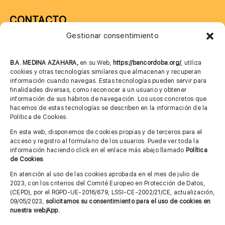
CONTACTO
Gestionar consentimiento
957 75 10 70
685 901 226
B.A. MEDINA AZAHARA,
en su Web,
https://bancordoba.org/
, utiliza
cookies y otras tecnologías similares que almacenan y recuperan
información cuando navegas. Estas tecnologías pueden servir para
finalidades diversas, como reconocer a un usuario y obtener
MÁS INFORMACIÓN
información de sus hábitos de navegación. Los usos concretos que
hacemos de estas tecnologías se describen en la información de la
Política de Cookies.
Imagen corporativa
En esta web, disponemos de cookies propias y de terceros para el
acceso y registro al formulario de los usuarios. Puede ver toda la
Aviso legal
información haciendo click en el enlace más abajo llamado
Política
de Cookies
.
Política de privacidad
En atención al uso de las cookies aprobada en el mes de julio de
Cita previa FAGA
2023, con los criterios del Comité Europeo en Protección de Datos,
(CEPD), por el RGPD-UE-2016/679, LSSI-CE-2002/21/CE, actualización,
09/05/2023,
solicitamos su consentimiento para el uso de cookies en
nuestra web/App.