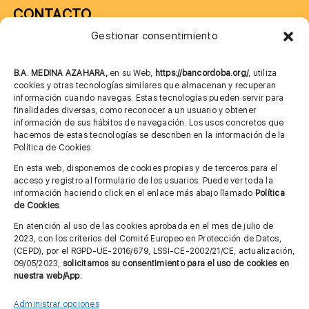
CONTACTO
Gestionar consentimiento
957 75 10 70
685 901 226
B.A. MEDINA AZAHARA,
en su Web,
https://bancordoba.org/
, utiliza
cookies y otras tecnologías similares que almacenan y recuperan
información cuando navegas. Estas tecnologías pueden servir para
finalidades diversas, como reconocer a un usuario y obtener
MÁS INFORMACIÓN
información de sus hábitos de navegación. Los usos concretos que
hacemos de estas tecnologías se describen en la información de la
Política de Cookies.
Imagen corporativa
En esta web, disponemos de cookies propias y de terceros para el
acceso y registro al formulario de los usuarios. Puede ver toda la
Aviso legal
información haciendo click en el enlace más abajo llamado
Política
de Cookies
.
Política de privacidad
En atención al uso de las cookies aprobada en el mes de julio de
Cita previa FAGA
2023, con los criterios del Comité Europeo en Protección de Datos,
(CEPD), por el RGPD-UE-2016/679, LSSI-CE-2002/21/CE, actualización,
09/05/2023,
solicitamos su consentimiento para el uso de cookies en
nuestra web/App.
Contactar
Administrar opciones