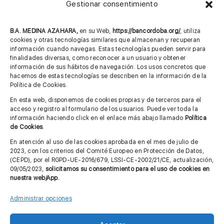
Gestionar consentimiento
957 75 10 70
685 901 226
B.A. MEDINA AZAHARA,
en su Web,
https://bancordoba.org/
, utiliza
cookies y otras tecnologías similares que almacenan y recuperan
información cuando navegas. Estas tecnologías pueden servir para
finalidades diversas, como reconocer a un usuario y obtener
MÁS INFORMACIÓN
información de sus hábitos de navegación. Los usos concretos que
hacemos de estas tecnologías se describen en la información de la
Política de Cookies.
Imagen corporativa
En esta web, disponemos de cookies propias y de terceros para el
acceso y registro al formulario de los usuarios. Puede ver toda la
Aviso legal
información haciendo click en el enlace más abajo llamado
Política
de Cookies
.
Política de privacidad
En atención al uso de las cookies aprobada en el mes de julio de
Cita previa FAGA
2023, con los criterios del Comité Europeo en Protección de Datos,
(CEPD), por el RGPD-UE-2016/679, LSSI-CE-2002/21/CE, actualización,
09/05/2023,
solicitamos su consentimiento para el uso de cookies en
nuestra web/App.
Contactar
Administrar opciones