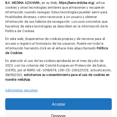
685 901 226
B.A. MEDINA AZAHARA,
en su Web,
https://bancordoba.org/
, utiliza
cookies y otras tecnologías similares que almacenan y recuperan
información cuando navegas. Estas tecnologías pueden servir para
finalidades diversas, como reconocer a un usuario y obtener
MÁS INFORMACIÓN
información de sus hábitos de navegación. Los usos concretos que
hacemos de estas tecnologías se describen en la información de la
Política de Cookies.
Imagen corporativa
En esta web, disponemos de cookies propias y de terceros para el
acceso y registro al formulario de los usuarios. Puede ver toda la
Aviso legal
información haciendo click en el enlace más abajo llamado
Política
de Cookies
.
Política de privacidad
En atención al uso de las cookies aprobada en el mes de julio de
Cita previa FAGA
2023, con los criterios del Comité Europeo en Protección de Datos,
(CEPD), por el RGPD-UE-2016/679, LSSI-CE-2002/21/CE, actualización,
09/05/2023,
solicitamos su consentimiento para el uso de cookies en
nuestra web/App.
Contactar
Administrar opciones
Aceptar
© Copyright 2012 - 2026 |
Diseño web: Taller Empresarial 2.0
Denegar