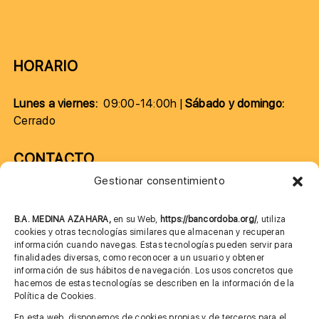
HORARIO
Lunes a viernes:
09:00-14:00h |
Sábado y domingo:
Cerrado
CONTACTO
Gestionar consentimiento
957 75 10 70
685 901 226
B.A. MEDINA AZAHARA,
en su Web,
https://bancordoba.org/
, utiliza
cookies y otras tecnologías similares que almacenan y recuperan
información cuando navegas. Estas tecnologías pueden servir para
finalidades diversas, como reconocer a un usuario y obtener
MÁS INFORMACIÓN
información de sus hábitos de navegación. Los usos concretos que
hacemos de estas tecnologías se describen en la información de la
Política de Cookies.
Imagen corporativa
En esta web, disponemos de cookies propias y de terceros para el