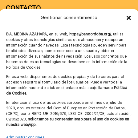
CONTACTO
Gestionar consentimiento
957 75 10 70
685 901 226
B.A. MEDINA AZAHARA,
en su Web,
https://bancordoba.org/
, utiliza
cookies y otras tecnologías similares que almacenan y recuperan
información cuando navegas. Estas tecnologías pueden servir para
finalidades diversas, como reconocer a un usuario y obtener
MÁS INFORMACIÓN
información de sus hábitos de navegación. Los usos concretos que
hacemos de estas tecnologías se describen en la información de la
Política de Cookies.
Imagen corporativa
En esta web, disponemos de cookies propias y de terceros para el
acceso y registro al formulario de los usuarios. Puede ver toda la
Aviso legal
información haciendo click en el enlace más abajo llamado
Política
de Cookies
.
Política de privacidad
En atención al uso de las cookies aprobada en el mes de julio de
Cita previa FAGA
2023, con los criterios del Comité Europeo en Protección de Datos,
(CEPD), por el RGPD-UE-2016/679, LSSI-CE-2002/21/CE, actualización,
09/05/2023,
solicitamos su consentimiento para el uso de cookies en
nuestra web/App.
Contactar
Administrar opciones