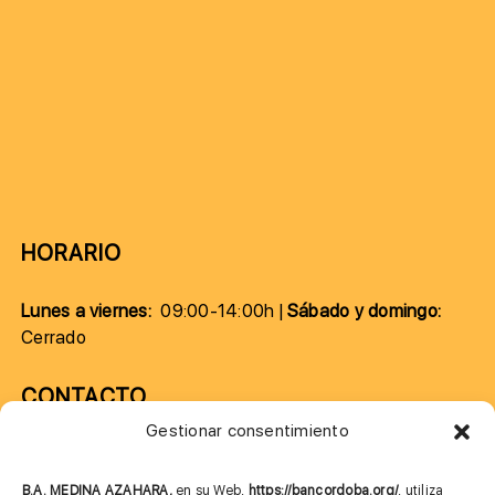
HORARIO
Lunes a viernes:
09:00-14:00h |
Sábado y domingo:
Cerrado
CONTACTO
Gestionar consentimiento
957 75 10 70
685 901 226
B.A. MEDINA AZAHARA,
en su Web,
https://bancordoba.org/
, utiliza