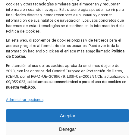
cookies y otras tecnologías similares que almacenan y recuperan
información cuando navegas. Estas tecnologías pueden servir para
finalidades diversas, como reconocer a un usuario y obtener
MÁS INFORMACIÓN
información de sus hábitos de navegación. Los usos concretos que
hacemos de estas tecnologías se describen en la información de la
Política de Cookies.
Imagen corporativa
En esta web, disponemos de cookies propias y de terceros para el
acceso y registro al formulario de los usuarios. Puede ver toda la
Aviso legal
información haciendo click en el enlace más abajo llamado
Política
de Cookies
.
Política de privacidad
En atención al uso de las cookies aprobada en el mes de julio de
Cita previa FAGA
2023, con los criterios del Comité Europeo en Protección de Datos,
(CEPD), por el RGPD-UE-2016/679, LSSI-CE-2002/21/CE, actualización,
09/05/2023,
solicitamos su consentimiento para el uso de cookies en
nuestra web/App.
Contactar
Administrar opciones
Aceptar
© Copyright 2012 - 2026 |
Diseño web: Taller Empresarial 2.0
Denegar