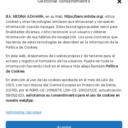
Gestionar consentimiento
957 75 10 70
685 901 226
B.A. MEDINA AZAHARA,
en su Web,
https://bancordoba.org/
, utiliza
cookies y otras tecnologías similares que almacenan y recuperan
información cuando navegas. Estas tecnologías pueden servir para
finalidades diversas, como reconocer a un usuario y obtener
MÁS INFORMACIÓN
información de sus hábitos de navegación. Los usos concretos que
hacemos de estas tecnologías se describen en la información de la
Política de Cookies.
Imagen corporativa
En esta web, disponemos de cookies propias y de terceros para el
acceso y registro al formulario de los usuarios. Puede ver toda la
Aviso legal
información haciendo click en el enlace más abajo llamado
Política
de Cookies
.
Política de privacidad
En atención al uso de las cookies aprobada en el mes de julio de
Cita previa FAGA
2023, con los criterios del Comité Europeo en Protección de Datos,
(CEPD), por el RGPD-UE-2016/679, LSSI-CE-2002/21/CE, actualización,
09/05/2023,
solicitamos su consentimiento para el uso de cookies en
nuestra web/App.
Contactar
Administrar opciones
Aceptar