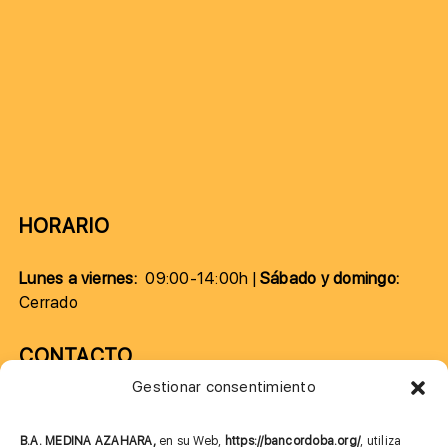
HORARIO
Lunes a viernes:
09:00-14:00h |
Sábado y domingo:
Cerrado
CONTACTO
Gestionar consentimiento
957 75 10 70
685 901 226
B.A. MEDINA AZAHARA,
en su Web,
https://bancordoba.org/
, utiliza