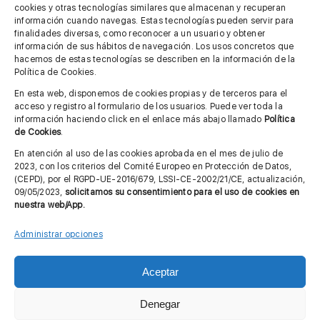
cookies y otras tecnologías similares que almacenan y recuperan
información cuando navegas. Estas tecnologías pueden servir para
finalidades diversas, como reconocer a un usuario y obtener
MÁS INFORMACIÓN
información de sus hábitos de navegación. Los usos concretos que
hacemos de estas tecnologías se describen en la información de la
Política de Cookies.
Imagen corporativa
En esta web, disponemos de cookies propias y de terceros para el
acceso y registro al formulario de los usuarios. Puede ver toda la
Aviso legal
información haciendo click en el enlace más abajo llamado
Política
de Cookies
.
Política de privacidad
En atención al uso de las cookies aprobada en el mes de julio de
Cita previa FAGA
2023, con los criterios del Comité Europeo en Protección de Datos,
(CEPD), por el RGPD-UE-2016/679, LSSI-CE-2002/21/CE, actualización,
09/05/2023,
solicitamos su consentimiento para el uso de cookies en
nuestra web/App.
Contactar
Administrar opciones
Aceptar
© Copyright 2012 - 2026 |
Diseño web: Taller Empresarial 2.0
Denegar