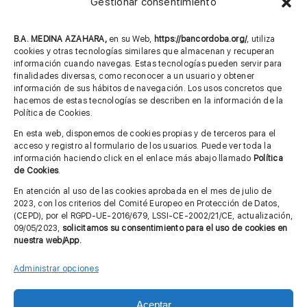
Gestionar consentimiento
957 75 10 70
685 901 226
B.A. MEDINA AZAHARA,
en su Web,
https://bancordoba.org/
, utiliza
cookies y otras tecnologías similares que almacenan y recuperan
información cuando navegas. Estas tecnologías pueden servir para
finalidades diversas, como reconocer a un usuario y obtener
MÁS INFORMACIÓN
información de sus hábitos de navegación. Los usos concretos que
hacemos de estas tecnologías se describen en la información de la
Política de Cookies.
Imagen corporativa
En esta web, disponemos de cookies propias y de terceros para el
acceso y registro al formulario de los usuarios. Puede ver toda la
Aviso legal
información haciendo click en el enlace más abajo llamado
Política
de Cookies
.
Política de privacidad
En atención al uso de las cookies aprobada en el mes de julio de
Cita previa FAGA
2023, con los criterios del Comité Europeo en Protección de Datos,
(CEPD), por el RGPD-UE-2016/679, LSSI-CE-2002/21/CE, actualización,
09/05/2023,
solicitamos su consentimiento para el uso de cookies en
nuestra web/App.
Contactar
Administrar opciones
Aceptar