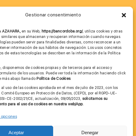
Gestionar consentimiento
MÁS INFORMACIÓN
NA AZAHARA,
en su Web,
https://bancordoba.org/
, utiliza cookies y otras
Imagen corporativa
s similares que almacenan y recuperan información cuando navegas.
logías pueden servir para finalidades diversas, como reconocer a un
Cita previa FAGA
btener información de sus hábitos de navegación. Los usos concretos
 de estas tecnologías se describen en la información de la Política
Aviso legal y Política de Privacidad
.
, disponemos de cookies propias y de terceros para el acceso y
Condiciones de Uso Web
 formulario de los usuarios. Puede ver toda la información haciendo click
ce más abajo llamado
Política de Cookies
.
 al uso de las cookies aprobada en el mes de julio de 2023, con los
el Comité Europeo en Protección de Datos, (CEPD), por el RGPD-UE-
SSI-CE-2002/21/CE, actualización, 09/05/2023,
solicitamos su
nto para el uso de cookies en nuestra web/App.
r opciones
Contactar
Aceptar
Denegar