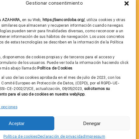
Gestionar consentimiento
MÁS INFORMACIÓN
NA AZAHARA,
en su Web,
https://bancordoba.org/
, utiliza cookies y otras
Imagen corporativa
s similares que almacenan y recuperan información cuando navegas.
logías pueden servir para finalidades diversas, como reconocer a un
Cita previa FAGA
btener información de sus hábitos de navegación. Los usos concretos
 de estas tecnologías se describen en la información de la Política
Aviso legal y Política de Privacidad
.
, disponemos de cookies propias y de terceros para el acceso y
Condiciones de Uso Web
 formulario de los usuarios. Puede ver toda la información haciendo click
ce más abajo llamado
Política de Cookies
.
 al uso de las cookies aprobada en el mes de julio de 2023, con los
el Comité Europeo en Protección de Datos, (CEPD), por el RGPD-UE-
SSI-CE-2002/21/CE, actualización, 09/05/2023,
solicitamos su
nto para el uso de cookies en nuestra web/App.
r opciones
Contactar
Aceptar
Denegar
Política de cookies
Declaración de privacidad
Impressum