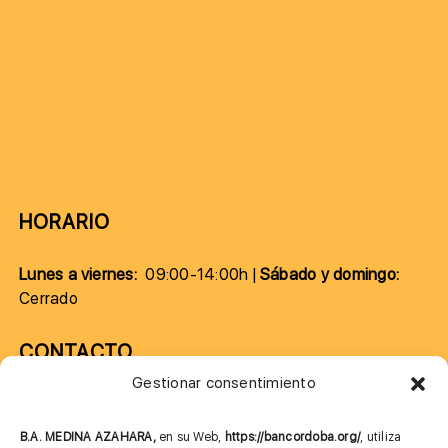
HORARIO
Lunes a viernes:
09:00-14:00h |
Sábado y domingo:
Cerrado
CONTACTO
Gestionar consentimiento
957 75 10 70
685 901 226
B.A. MEDINA AZAHARA,
en su Web,
https://bancordoba.org/
, utiliza