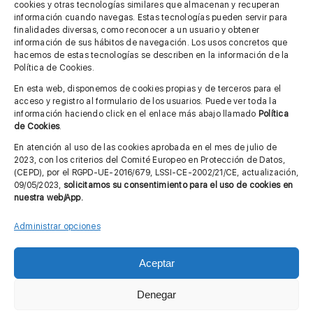
cookies y otras tecnologías similares que almacenan y recuperan
información cuando navegas. Estas tecnologías pueden servir para
finalidades diversas, como reconocer a un usuario y obtener
MÁS INFORMACIÓN
información de sus hábitos de navegación. Los usos concretos que
hacemos de estas tecnologías se describen en la información de la
Política de Cookies.
Imagen corporativa
En esta web, disponemos de cookies propias y de terceros para el
acceso y registro al formulario de los usuarios. Puede ver toda la
Aviso legal
información haciendo click en el enlace más abajo llamado
Política
de Cookies
.
Política de privacidad
En atención al uso de las cookies aprobada en el mes de julio de
Cita previa FAGA
2023, con los criterios del Comité Europeo en Protección de Datos,
(CEPD), por el RGPD-UE-2016/679, LSSI-CE-2002/21/CE, actualización,
09/05/2023,
solicitamos su consentimiento para el uso de cookies en
nuestra web/App.
Contactar
Administrar opciones
Aceptar
© Copyright 2012 - 2026 |
Diseño web: Taller Empresarial 2.0
Denegar