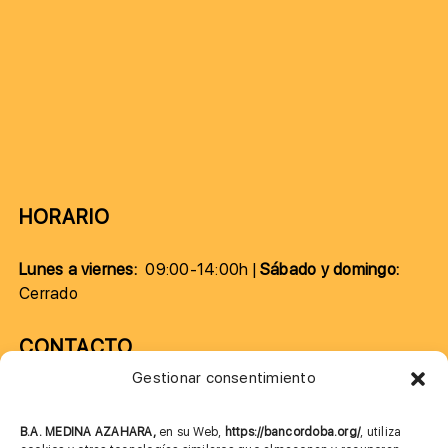
HORARIO
Lunes a viernes:
09:00-14:00h |
Sábado y domingo:
Cerrado
CONTACTO
Gestionar consentimiento
957 75 10 70
685 901 226
B.A. MEDINA AZAHARA,
en su Web,
https://bancordoba.org/
, utiliza