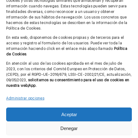
cookies y otras tecnologías similares que almacenan y recuperan
información cuando navegas. Estas tecnologías pueden servir para
finalidades diversas, como reconocer a un usuario y obtener
MÁS INFORMACIÓN
información de sus hábitos de navegación. Los usos concretos que
hacemos de estas tecnologías se describen en la información de la
Política de Cookies.
Imagen corporativa
En esta web, disponemos de cookies propias y de terceros para el
acceso y registro al formulario de los usuarios. Puede ver toda la
Aviso legal
información haciendo click en el enlace más abajo llamado
Política
de Cookies
.
Política de privacidad
En atención al uso de las cookies aprobada en el mes de julio de
Cita previa FAGA
2023, con los criterios del Comité Europeo en Protección de Datos,
(CEPD), por el RGPD-UE-2016/679, LSSI-CE-2002/21/CE, actualización,
09/05/2023,
solicitamos su consentimiento para el uso de cookies en
nuestra web/App.
Contactar
Administrar opciones
Aceptar
© Copyright 2012 - 2026 |
Diseño web: Taller Empresarial 2.0
Denegar