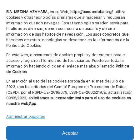
957 75 10 70
685 901 226
B.A. MEDINA AZAHARA,
en su Web,
https://bancordoba.org/
, utiliza
cookies y otras tecnologías similares que almacenan y recuperan
información cuando navegas. Estas tecnologías pueden servir para
finalidades diversas, como reconocer a un usuario y obtener
MÁS INFORMACIÓN
información de sus hábitos de navegación. Los usos concretos que
hacemos de estas tecnologías se describen en la información de la
Política de Cookies.
Imagen corporativa
En esta web, disponemos de cookies propias y de terceros para el
acceso y registro al formulario de los usuarios. Puede ver toda la
Aviso legal
información haciendo click en el enlace más abajo llamado
Política
de Cookies
.
Política de privacidad
En atención al uso de las cookies aprobada en el mes de julio de
Cita previa FAGA
2023, con los criterios del Comité Europeo en Protección de Datos,
(CEPD), por el RGPD-UE-2016/679, LSSI-CE-2002/21/CE, actualización,
09/05/2023,
solicitamos su consentimiento para el uso de cookies en
nuestra web/App.
Contactar
Administrar opciones
Aceptar
© Copyright 2012 - 2026 |
Diseño web: Taller Empresarial 2.0