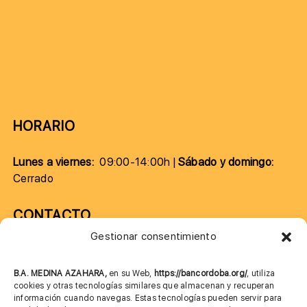
HORARIO
Lunes a viernes:
09:00-14:00h |
Sábado y domingo:
Cerrado
CONTACTO
Gestionar consentimiento
957 75 10 70
685 901 226
B.A. MEDINA AZAHARA,
en su Web,
https://bancordoba.org/
, utiliza
cookies y otras tecnologías similares que almacenan y recuperan
información cuando navegas. Estas tecnologías pueden servir para