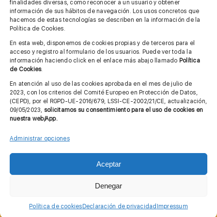
finalidades diversas, como reconocer a un usuario y obtener
MÁS INFORMACIÓN
información de sus hábitos de navegación. Los usos concretos que
hacemos de estas tecnologías se describen en la información de la
Política de Cookies.
Imagen corporativa
En esta web, disponemos de cookies propias y de terceros para el
acceso y registro al formulario de los usuarios. Puede ver toda la
Aviso legal
información haciendo click en el enlace más abajo llamado
Política
de Cookies
.
Política de privacidad
En atención al uso de las cookies aprobada en el mes de julio de
Cita previa FAGA
2023, con los criterios del Comité Europeo en Protección de Datos,
(CEPD), por el RGPD-UE-2016/679, LSSI-CE-2002/21/CE, actualización,
09/05/2023,
solicitamos su consentimiento para el uso de cookies en
nuestra web/App.
Contactar
Administrar opciones
Aceptar
© Copyright 2012 - 2026 |
Diseño web: Taller Empresarial 2.0
Denegar
Política de cookies
Declaración de privacidad
Impressum