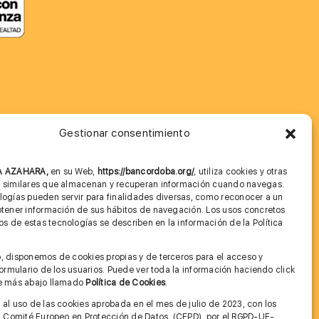
Gestionar consentimiento
MÁS INFORMACIÓN
NA AZAHARA,
en su Web,
https://bancordoba.org/
, utiliza cookies y otras
Imagen corporativa
s similares que almacenan y recuperan información cuando navegas.
logías pueden servir para finalidades diversas, como reconocer a un
Cita previa FAGA
btener información de sus hábitos de navegación. Los usos concretos
 de estas tecnologías se describen en la información de la Política
Aviso legal y Política de Privacidad
.
, disponemos de cookies propias y de terceros para el acceso y
Condiciones de Uso Web
 formulario de los usuarios. Puede ver toda la información haciendo click
ce más abajo llamado
Política de Cookies
.
 al uso de las cookies aprobada en el mes de julio de 2023, con los
el Comité Europeo en Protección de Datos, (CEPD), por el RGPD-UE-