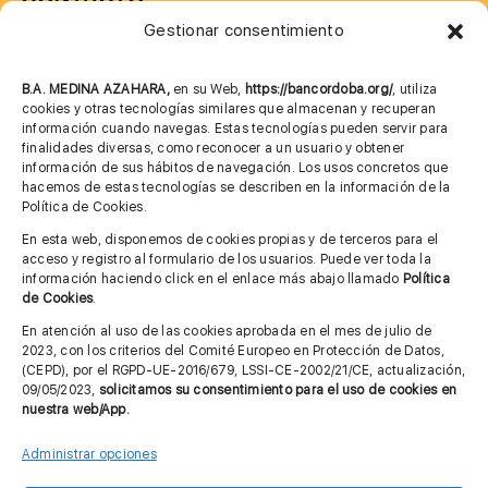
Gestionar consentimiento
957 75 10 70
685 901 226
B.A. MEDINA AZAHARA,
en su Web,
https://bancordoba.org/
, utiliza
cookies y otras tecnologías similares que almacenan y recuperan
información cuando navegas. Estas tecnologías pueden servir para
finalidades diversas, como reconocer a un usuario y obtener
MÁS INFORMACIÓN
información de sus hábitos de navegación. Los usos concretos que
hacemos de estas tecnologías se describen en la información de la
Política de Cookies.
Imagen corporativa
En esta web, disponemos de cookies propias y de terceros para el
acceso y registro al formulario de los usuarios. Puede ver toda la
Aviso legal
información haciendo click en el enlace más abajo llamado
Política
de Cookies
.
Política de privacidad
En atención al uso de las cookies aprobada en el mes de julio de
Cita previa FAGA
2023, con los criterios del Comité Europeo en Protección de Datos,
(CEPD), por el RGPD-UE-2016/679, LSSI-CE-2002/21/CE, actualización,
09/05/2023,
solicitamos su consentimiento para el uso de cookies en
nuestra web/App.
Contactar
Administrar opciones